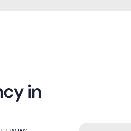
ncy in
ure, no pay