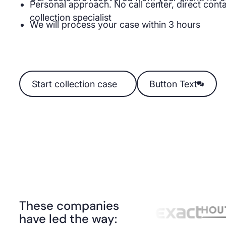
Personal approach. No call center, direct conta
collection specialist
We will process your case within 3 hours
Start collection case
Start collection case
Button Text
Button Text
These companies
have led the way: