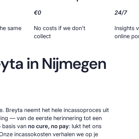
€0
24/7
 the same
No costs if we don't
Insights 
collect
online po
yta in Nijmegen
ie. Breyta neemt het hele incassoproces uit
g — van de eerste herinnering tot een
p basis van
no cure, no pay
: lukt het ons
s. Onze incassokosten verhalen we op je