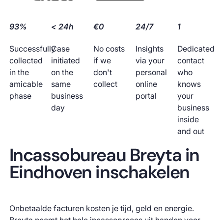
93%
< 24h
€0
24/7
1
Successfully
Case
No costs
Insights
Dedicated
collected
initiated
if we
via your
contact
in the
on the
don't
personal
who
amicable
same
collect
online
knows
phase
business
portal
your
day
business
inside
and out
Incassobureau Breyta in
Eindhoven inschakelen
Onbetaalde facturen kosten je tijd, geld en energie.