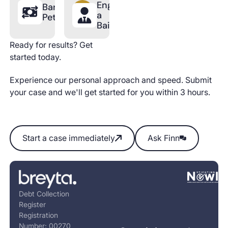
Engage
Bankruptcy
a
Petition
Bailiff
Ready for results? Get
started today.
Experience our personal approach and speed. Submit
your case and we'll get started for you within 3 hours.
Start a case immediately
Ask Finn
Start a case immediately
Ask Finn
Footer
Debt Collection
Register
Registration
Number: 00270