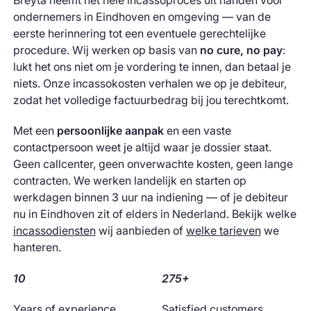
Breyta neemt het hele incassoproces uit handen voor
ondernemers in Eindhoven en omgeving — van de
eerste herinnering tot een eventuele gerechtelijke
procedure. Wij werken op basis van
no cure, no pay
:
lukt het ons niet om je vordering te innen, dan betaal je
niets. Onze incassokosten verhalen we op je debiteur,
zodat het volledige factuurbedrag bij jou terechtkomt.
Met een
persoonlijke aanpak
en een vaste
contactpersoon weet je altijd waar je dossier staat.
Geen callcenter, geen onverwachte kosten, geen lange
contracten. We werken landelijk en starten op
werkdagen binnen 3 uur na indiening — of je debiteur
nu in Eindhoven zit of elders in Nederland. Bekijk welke
incassodiensten
wij aanbieden of
welke tarieven
we
hanteren.
10
275+
Years of experience
Satisfied customers