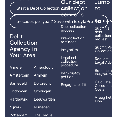
Our debt
Jump
Start a Debt Collection Case
collection
to
Start a Debt Collection Case
services
5+ cases per year? Save with BreytaPro ->
Pay invoice
5+ cases per year? Save with BreytaPro ->
Debt collection
Submit a
process
debt
Debt
collection
Pre-collection
request
Collection
reminder
Submit Pre-
Agency in
BreytaPro
Collection
Your Area
Legal debt
Request
collection
Legal Advice
procedure
Almere
Amersfoort
Become a
Bankruptcy
BreytaPro
Amsterdam
Arnhem
petition
Calculate
Barneveld
Dordrecht
Engage a bailiff
Collection
Costs
Eindhoven
Groningen
Vraag het
Harderwijk
Leeuwarden
Finn
Nijkerk
Nijmegen
Rotterdam
The Hague