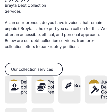
Start aut
Breyta Debt Collection
Next
Next
Services
As an entrepreneur, do you have invoices that remain
unpaid? Breyta is the expert you can call on for this. We
offer an accessible, ethical, and personal approach.
Below are our debt collection services, from pre-
collection letters to bankruptcy petitions.
Our collection services
Our collection services
Debt
Pre-
Judic
BreytaPro
collection
collection
Debt
process
reminder
Colle
Proc