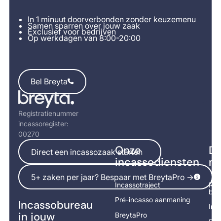
In 1 minuut doorverbonden zonder keuzemenu
Samen sparren over jouw zaak
Exclusief voor bedrijven
Op werkdagen van 8:00-20:00
Bel Breyta
Bel Breyta
Footer
Registratienummer
incassoregister:
00270
Direct een incassozaak starten
Onze
Di
Direct een incassozaak starten
incassodiensten
na
5+ zaken per jaar? Bespaar met BreytaPro ->
5+ zaken per jaar? Bespaar met BreytaPro ->
Incassotraject
Rek
bet
Pré-incasso aanmaning
Incassobureau
Inc
in jouw
BreytaPro