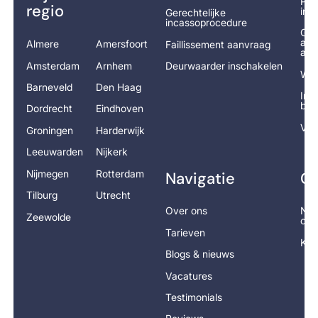
Pré
regio
ind
Gerechtelijke
incassoprocedure
Ger
adv
Almere
Amersfoort
Faillissement aanvraag
aan
Amsterdam
Arnhem
Deurwaarder inschakelen
Wor
Barneveld
Den Haag
Inc
ber
Dordrecht
Eindhoven
Vra
Groningen
Harderwijk
Leeuwarden
Nijkerk
Nijmegen
Rotterdam
Navigatie
Co
Tilburg
Utrecht
Over ons
Nee
Zeewolde
op
Tarieven
Kla
Blogs & nieuws
Vacatures
Testimonials