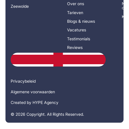
Over ons
Nee
Zeewolde
op
Tarieven
Kla
Blogs & nieuws
Vacatures
Testimonials
Reviews
Privacybeleid
Algemene voorwaarden
Created by HYPE Agency
©
2026
Copyright. All Rights Reserved.