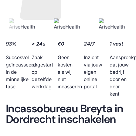
93%
< 24u
€0
24/7
1 vast
Succesvol
Zaak
Geen
Inzicht
Aanspreek
geïncasseerd
opgestart
kosten
via jouw
dat jouw
in de
op
als wij
eigen
bedrijf
minnelijke
dezelfde
niet
online
door en
fase
werkdag
incasseren
portal
door
kent
Incassobureau Breyta in
Dordrecht inschakelen