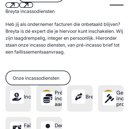
Start aut
Breyta incassodiensten
Next
Next
Heb jij als ondernemer facturen die onbetaald blijven?
Breyta is dé expert die je hiervoor kunt inschakelen. Wij
zijn laagdrempelig, integer en persoonlijk. Hieronder
staan onze incasso diensten, van pré-incasso brief tot
een faillissementsaanvraag.
Onze incassodiensten
Onze incassodiensten
Pré-
Gerec
Incassotraject
BreytaPro
incasso
inca
aanmaning
proc
Faillissements
Deurwaarder