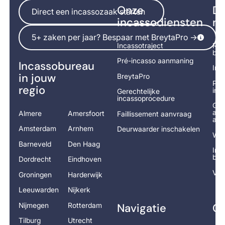
Direct een incassozaak starten
Onze
Di
Direct een incassozaak starten
incassodiensten
na
5+ zaken per jaar? Bespaar met BreytaPro ->
5+ zaken per jaar? Bespaar met BreytaPro ->
Incassotraject
Rek
bet
Pré-incasso aanmaning
Incassobureau
Inc
in jouw
BreytaPro
Pré
regio
ind
Gerechtelijke
incassoprocedure
Ger
adv
Almere
Amersfoort
Faillissement aanvraag
aan
Amsterdam
Arnhem
Deurwaarder inschakelen
Wor
Barneveld
Den Haag
Inc
ber
Dordrecht
Eindhoven
Vra
Groningen
Harderwijk
Leeuwarden
Nijkerk
Nijmegen
Rotterdam
Navigatie
Co
Tilburg
Utrecht