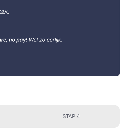
pay.
re, no pay!
Wel zo eerlijk.
STAP 4