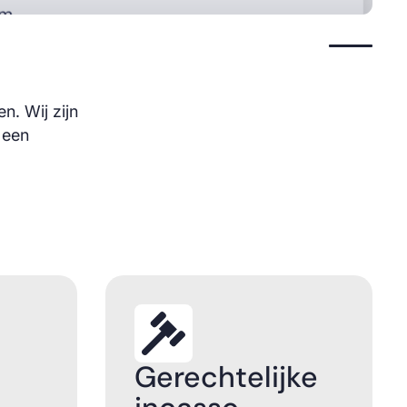
Start auto
n. Wij zijn
 een
Gerechtelijke