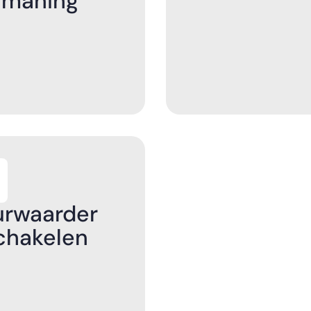
nmaning
rwaarder
chakelen