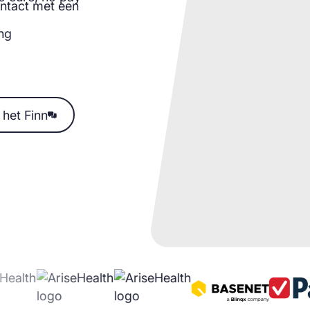
ontact met een
ing
t Finn
 het Finn