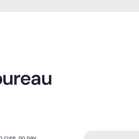
bureau
o cure, no pay