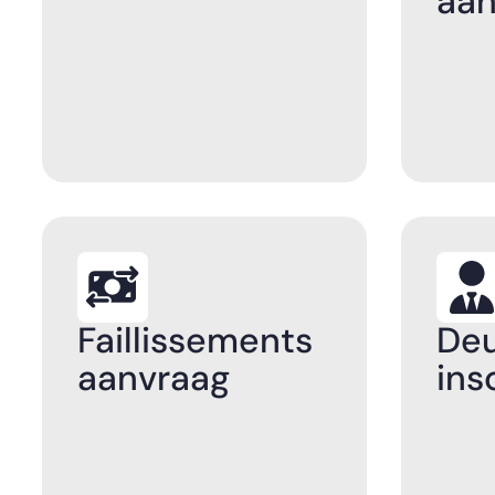
aa
Faillissements
Deu
aanvraag
ins