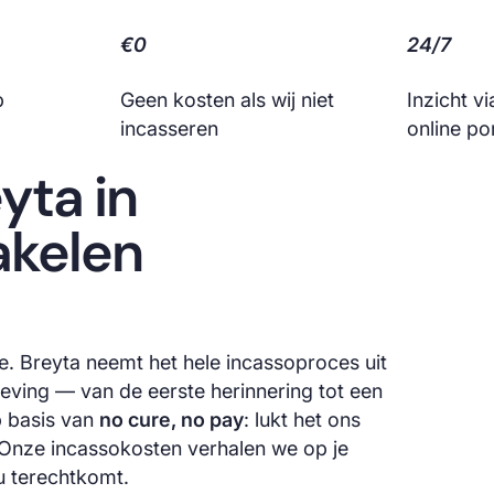
€0
24/7
p
Geen kosten als wij niet
Inzicht v
incasseren
online po
yta in
akelen
ie. Breyta neemt het hele incassoproces uit
ing — van de eerste herinnering tot een
p basis van
no cure, no pay
: lukt het ons
s. Onze incassokosten verhalen we op je
ou terechtkomt.