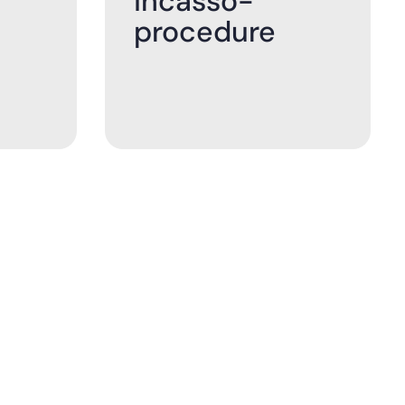
incasso-
procedure