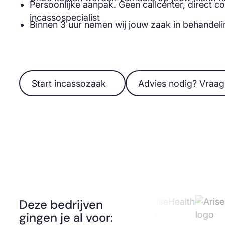
Persoonlijke aanpak. Geen callcenter, direct c
incassospecialist
Binnen 3 uur nemen wij jouw zaak in behandel
Start incassozaak
Advies nodig? Vraag he
Start incassozaak
Advies nodig? Vraag
Deze bedrijven
gingen je al voor: