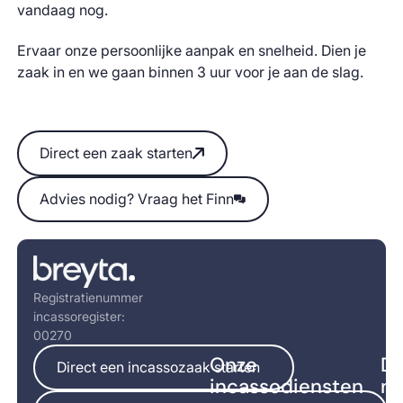
vandaag nog.
Ervaar onze persoonlijke aanpak en snelheid. Dien je
zaak in en we gaan binnen 3 uur voor je aan de slag.
Direct een zaak starten
Direct een zaak starten
Advies nodig? Vraag het Finn
Advies nodig? Vraag het Finn
Footer
Registratienummer
incassoregister:
00270
Direct een incassozaak starten
Onze
Di
Direct een incassozaak starten
incassodiensten
na
5+ zaken per jaar? Bespaar met BreytaPro ->