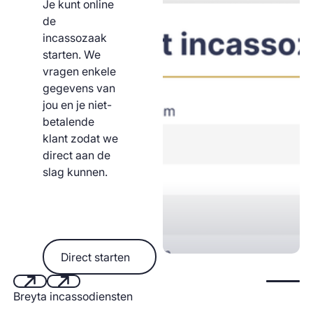
Je kunt online
de
incassozaak
starten. We
vragen enkele
gegevens van
jou en je niet-
betalende
klant zodat we
direct aan de
slag kunnen.
Direct starten
Direct starten
Start aut
Breyta incassodiensten
Next
Next