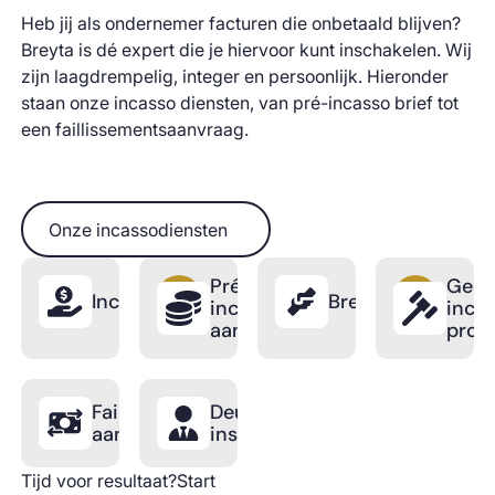
Heb jij als ondernemer facturen die onbetaald blijven?
Breyta is dé expert die je hiervoor kunt inschakelen. Wij
zijn laagdrempelig, integer en persoonlijk. Hieronder
staan onze incasso diensten, van pré-incasso brief tot
een faillissementsaanvraag.
Onze incassodiensten
Onze incassodiensten
Pré-
Gerec
Incassotraject
BreytaPro
incasso
inca
aanmaning
proc
Faillissements
Deurwaarder
aanvraag
inschakelen
Tijd voor resultaat?Start