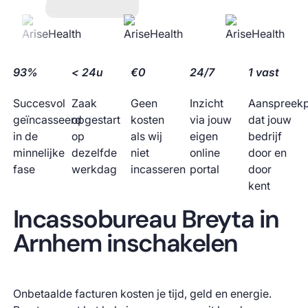
93%
< 24u
€0
24/7
1 vast
Succesvol
Zaak
Geen
Inzicht
Aanspreek
geïncasseerd
opgestart
kosten
via jouw
dat jouw
in de
op
als wij
eigen
bedrijf
minnelijke
dezelfde
niet
online
door en
fase
werkdag
incasseren
portal
door
kent
Incassobureau Breyta in
Arnhem inschakelen
Onbetaalde facturen kosten je tijd, geld en energie.