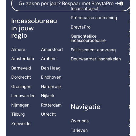
5+ zaken per jaar? Bespaar met BreytaPro ->
Incassotraject
Rek
bet
Pré-incasso aanmaning
Incassobureau
Inc
in jouw
BreytaPro
Pré
regio
ind
Gerechtelijke
incassoprocedure
Ger
adv
Almere
Amersfoort
Faillissement aanvraag
aan
Amsterdam
Arnhem
Deurwaarder inschakelen
Wor
Barneveld
Den Haag
Inc
ber
Dordrecht
Eindhoven
Vra
Groningen
Harderwijk
Leeuwarden
Nijkerk
Nijmegen
Rotterdam
Navigatie
Co
Tilburg
Utrecht
Over ons
Nee
Zeewolde
op
Tarieven
Kla