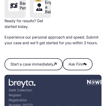
Engage
Bankruptcy
a
Petition
Bailiff
Ready for results? Get
started today.
Experience our personal approach and speed. Submit
your case and we'll get started for you within 3 hours.
Start a case immediately
Ask Finn
Start a case immediately
Ask Finn
Footer
Debt Collection
Register
Registration
Number: 00270