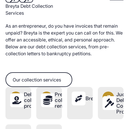
Start aut
Breyta Debt Collection
Next
Next
Services
As an entrepreneur, do you have invoices that remain
unpaid? Breyta is the expert you can call on for this. We
offer an accessible, ethical, and personal approach.
Below are our debt collection services, from pre-
collection letters to bankruptcy petitions.
Our collection services
Our collection services
Debt
Pre-
Judic
BreytaPro
collection
collection
Debt
process
reminder
Colle
Proc