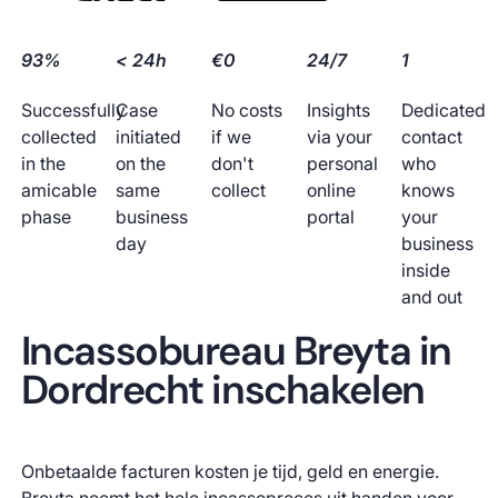
93%
< 24h
€0
24/7
1
Successfully
Case
No costs
Insights
Dedicated
collected
initiated
if we
via your
contact
in the
on the
don't
personal
who
amicable
same
collect
online
knows
phase
business
portal
your
day
business
inside
and out
Incassobureau Breyta in
Dordrecht inschakelen
Onbetaalde facturen kosten je tijd, geld en energie.