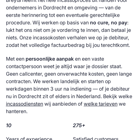
Breyta neemt het hele incassoproces uit handen voor
ondernemers in Dordrecht en omgeving — van de
eerste herinnering tot een eventuele gerechtelijke
procedure. Wij werken op basis van
no cure, no pay
:
lukt het ons niet om je vordering te innen, dan betaal je
niets. Onze incassokosten verhalen we op je debiteur,
zodat het volledige factuurbedrag bij jou terechtkomt.
Met een
persoonlijke aanpak
en een vaste
contactpersoon weet je altijd waar je dossier staat.
Geen callcenter, geen onverwachte kosten, geen lange
contracten. We werken landelijk en starten op
werkdagen binnen 3 uur na indiening — of je debiteur
nu in Dordrecht zit of elders in Nederland. Bekijk welke
incassodiensten
wij aanbieden of
welke tarieven
we
hanteren.
10
275+
Years of experience
Satisfied customers