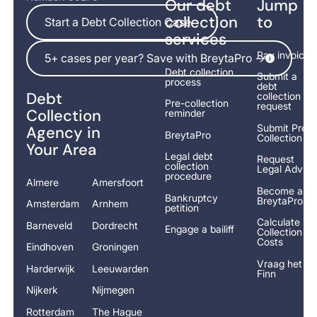
Our debt
Jump
Start a Debt Collection Case
collection
to
Start a Debt Collection Case
services
5+ cases per year? Save with BreytaPro ->
Pay invoice
5+ cases per year? Save with BreytaPro ->
Debt collection
Submit a
process
debt
Debt
collection
Pre-collection
request
Collection
reminder
Submit Pre-
Agency in
BreytaPro
Collection
Your Area
Legal debt
Request
collection
Legal Advice
procedure
Almere
Amersfoort
Become a
Bankruptcy
BreytaPro
Amsterdam
Arnhem
petition
Calculate
Barneveld
Dordrecht
Engage a bailiff
Collection
Costs
Eindhoven
Groningen
Vraag het
Harderwijk
Leeuwarden
Finn
Nijkerk
Nijmegen
Rotterdam
The Hague