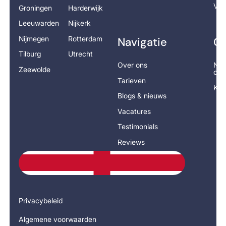
Vra
Groningen
Harderwijk
Leeuwarden
Nijkerk
Nijmegen
Rotterdam
Navigatie
Co
Tilburg
Utrecht
Over ons
Nee
Zeewolde
op
Tarieven
Kla
Blogs & nieuws
Vacatures
Testimonials
Reviews
Privacybeleid
Algemene voorwaarden