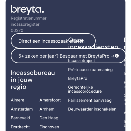
Footer
Registratienummer
incassoregister:
00270
Direct een incassozaak starten
Onze
Di
Direct een incassozaak starten
incassodiensten
na
5+ zaken per jaar? Bespaar met BreytaPro ->
5+ zaken per jaar? Bespaar met BreytaPro ->
Incassotraject
Rek
bet
Pré-incasso aanmaning
Incassobureau
Inc
in jouw
BreytaPro
Pré
regio
ind
Gerechtelijke
incassoprocedure
Ger
adv
Almere
Amersfoort
Faillissement aanvraag
aan
Amsterdam
Arnhem
Deurwaarder inschakelen
Wor
Barneveld
Den Haag
Inc
ber
Dordrecht
Eindhoven