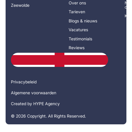
Over ons
Nee
Zeewolde
op
Tarieven
Kla
Blogs & nieuws
Vacatures
Testimonials
Reviews
Privacybeleid
Algemene voorwaarden
Created by HYPE Agency
©
2026
Copyright. All Rights Reserved.