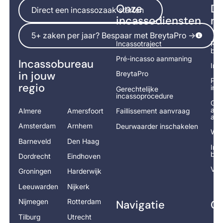
Direct een incassozaak starten
Onze
Di
Direct een incassozaak starten
incassodiensten
na
5+ zaken per jaar? Bespaar met BreytaPro ->
5+ zaken per jaar? Bespaar met BreytaPro ->
Incassotraject
Rek
bet
Pré-incasso aanmaning
Incassobureau
Inc
in jouw
BreytaPro
Pré
regio
ind
Gerechtelijke
incassoprocedure
Ger
adv
Almere
Amersfoort
Faillissement aanvraag
aan
Amsterdam
Arnhem
Deurwaarder inschakelen
Wor
Barneveld
Den Haag
Inc
ber
Dordrecht
Eindhoven
Vra
Groningen
Harderwijk
Leeuwarden
Nijkerk
Nijmegen
Rotterdam
Navigatie
Co
Tilburg
Utrecht