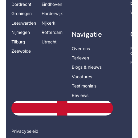
ber
Dordrecht
Eindhoven
Vra
Groningen
Harderwijk
Leeuwarden
Nijkerk
Nijmegen
Rotterdam
Navigatie
Co
Tilburg
Utrecht
Over ons
Nee
Zeewolde
op
Tarieven
Kla
Blogs & nieuws
Vacatures
Testimonials
Reviews
Privacybeleid