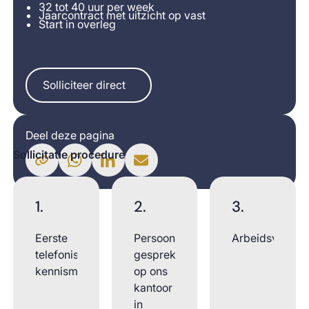
32 tot 40 uur per week
Jaarcontract met uitzicht op vast
Start in overleg
Solliciteer direct
Solliciteer direct
Deel deze pagina
Sollicitatie procedure
1.
2.
3.
Eerste
Persoonlijk
Arbeidsvoorw
telefonische
gesprek
kennismaking
op ons
kantoor
in