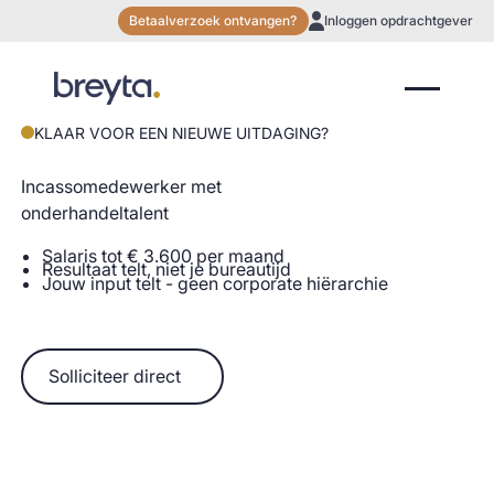
Betaalverzoek ontvangen?
Inloggen opdrachtgever
KLAAR VOOR EEN NIEUWE UITDAGING?
Incassomedewerker met
onderhandeltalent
Salaris tot € 3.600 per maand
Resultaat telt, niet je bureautijd
Jouw input telt - geen corporate hiërarchie
Solliciteer direct
Solliciteer direct