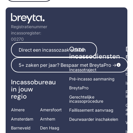
Footer
Registratienummer
incassoregister:
00270
Direct een incassozaak starten
Onze
Di
Direct een incassozaak starten
incassodiensten
na
5+ zaken per jaar? Bespaar met BreytaPro ->
5+ zaken per jaar? Bespaar met BreytaPro ->
Incassotraject
Rek
bet
Pré-incasso aanmaning
Incassobureau
Inc
in jouw
BreytaPro
Pré
regio
ind
Gerechtelijke
incassoprocedure
Ger
adv
Almere
Amersfoort
Faillissement aanvraag
aan
Amsterdam
Arnhem
Deurwaarder inschakelen
Wor
Barneveld
Den Haag
Inc