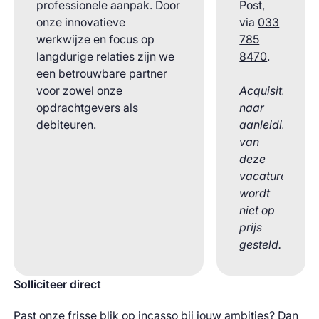
professionele aanpak. Door
Post,
onze innovatieve
via
033
werkwijze en focus op
785
langdurige relaties zijn we
8470
.
een betrouwbare partner
voor zowel onze
Acquisitie
opdrachtgevers als
naar
debiteuren.
aanleiding
van
deze
vacature
wordt
niet op
prijs
gesteld.
Solliciteer direct
Past onze frisse blik op incasso bij jouw ambities? Dan