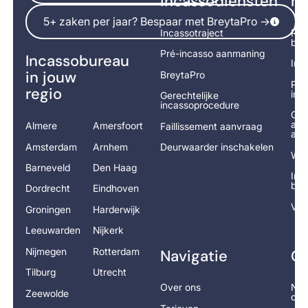
incassodiensten
na
5+ zaken per jaar? Bespaar met BreytaPro ->
5+ zaken per jaar? Bespaar met BreytaPro ->
Incassotraject
Rek
bet
Pré-incasso aanmaning
Incassobureau
Inc
in jouw
BreytaPro
Pré
regio
ind
Gerechtelijke
incassoprocedure
Ger
adv
Almere
Amersfoort
Faillissement aanvraag
aan
Amsterdam
Arnhem
Deurwaarder inschakelen
Wor
Barneveld
Den Haag
Inc
ber
Dordrecht
Eindhoven
Vra
Groningen
Harderwijk
Leeuwarden
Nijkerk
Nijmegen
Rotterdam
Navigatie
Co
Tilburg
Utrecht
Over ons
Nee
Zeewolde
op