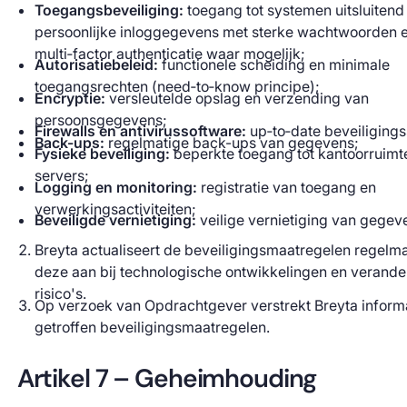
Toegangsbeveiliging:
toegang tot systemen uitsluitend
persoonlijke inloggegevens met sterke wachtwoorden 
multi‑factor authenticatie waar mogelijk;
Autorisatiebeleid:
functionele scheiding en minimale
toegangsrechten (need‑to‑know principe);
Encryptie:
versleutelde opslag en verzending van
persoonsgegevens;
Firewalls en antivirussoftware:
up‑to‑date beveiligings
Back-ups:
regelmatige back-ups van gegevens;
Fysieke beveiliging:
beperkte toegang tot kantoorruimt
servers;
Logging en monitoring:
registratie van toegang en
verwerkingsactiviteiten;
Beveiligde vernietiging:
veilige vernietiging van gegev
Breyta actualiseert de beveiligingsmaatregelen regelma
deze aan bij technologische ontwikkelingen en verand
risico's.
Op verzoek van Opdrachtgever verstrekt Breyta inform
getroffen beveiligingsmaatregelen.
Artikel 7 – Geheimhouding