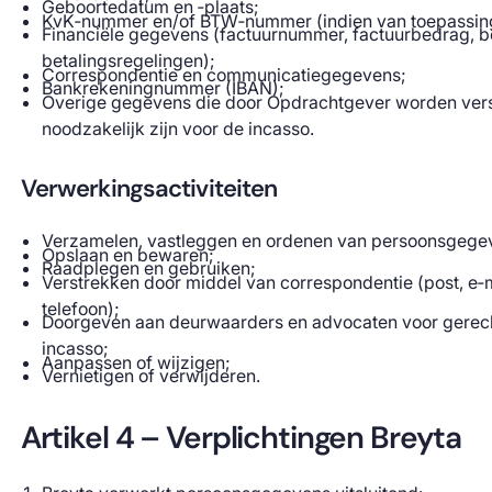
Geboortedatum en ‑plaats;
KvK‑nummer en/of BTW‑nummer (indien van toepassin
Financiële gegevens (factuurnummer, factuurbedrag, be
betalingsregelingen);
Correspondentie en communicatiegegevens;
Bankrekeningnummer (IBAN);
Overige gegevens die door Opdrachtgever worden vers
noodzakelijk zijn voor de incasso.
Verwerkingsactiviteiten
Verzamelen, vastleggen en ordenen van persoonsgege
Opslaan en bewaren;
Raadplegen en gebruiken;
Verstrekken door middel van correspondentie (post, e‑m
telefoon);
Doorgeven aan deurwaarders en advocaten voor gerech
incasso;
Aanpassen of wijzigen;
Vernietigen of verwijderen.
Artikel 4 – Verplichtingen Breyta