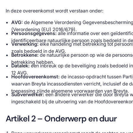
In deze overeenkomst wordt verstaan onder:
AVG:
de Algemene Verordening Gegevensbeschermin
(Verordening (EU) 2016/679).
Persoonsgegevens:
alle informatie over een geïdentifi
identificeerbare natuurlijke persoon zoals bedoeld in d
Verwerking:
elke handeling met betrekking tot persoo
zoals bedoeld in de AVG.
Betrokkene:
de natuurlijke persoon op wie de persoon
betrekking hebben.
Datalek:
een inbreuk op de beveiliging zoals bedoeld in a
12 AVG.
Hoofdovereenkomst:
de incasso‑opdracht tussen Parti
waarvan Breyta incassodiensten verricht, inclusief de 
toepassing zijnde algemene voorwaarden van Breyta.
Subverwerker:
een andere verwerker die door Breyta 
ingeschakeld bij de uitvoering van de Hoofdovereenko
Artikel 2 – Onderwerp en duur