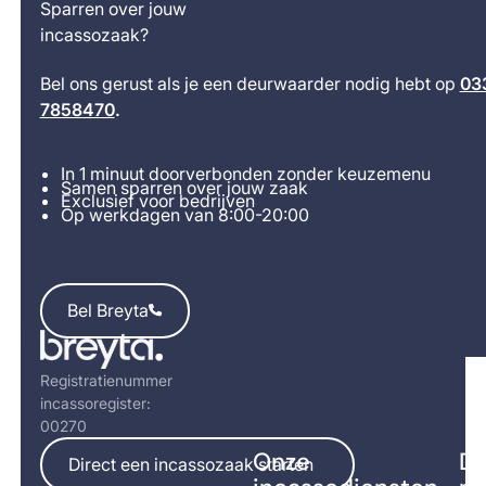
Sparren over jouw
incassozaak?
Bel ons gerust als je een deurwaarder nodig hebt op
03
7858470
.
In 1 minuut doorverbonden zonder keuzemenu
Samen sparren over jouw zaak
Exclusief voor bedrijven
Op werkdagen van 8:00-20:00
Bel Breyta
Bel Breyta
Footer
Registratienummer
incassoregister:
00270
Direct een incassozaak starten
Onze
Di
Direct een incassozaak starten