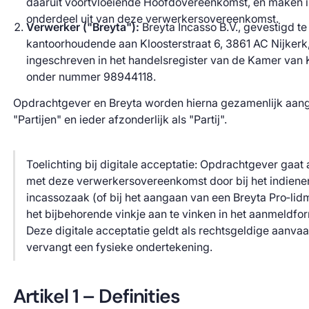
daaruit voortvloeiende Hoofdovereenkomst, en maken i
onderdeel uit van deze verwerkersovereenkomst.
Verwerker ("Breyta"):
Breyta Incasso B.V., gevestigd te
kantoorhoudende aan Kloosterstraat 6, 3861 AC Nijkerk
ingeschreven in het handelsregister van de Kamer van
onder nummer 98944118.
Opdrachtgever en Breyta worden hierna gezamenlijk aang
"Partijen" en ieder afzonderlijk als "Partij".
Toelichting bij digitale acceptatie: Opdrachtgever gaat
met deze verwerkersovereenkomst door bij het indiene
incassozaak (of bij het aangaan van een Breyta Pro‑li
het bijbehorende vinkje aan te vinken in het aanmeldfor
Deze digitale acceptatie geldt als rechtsgeldige aanva
vervangt een fysieke ondertekening.
Artikel 1 – Definities